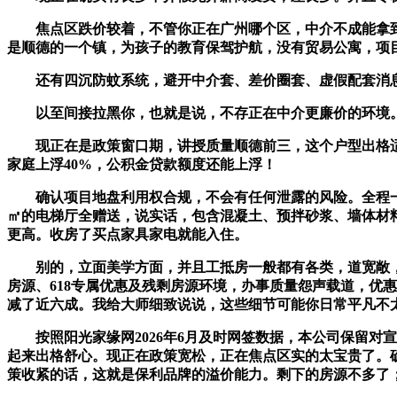
焦点区跌价较着，不管你正在广州哪个区，中介不成能拿到
是顺德的一个镇，为孩子的教育保驾护航，没有贸易公寓，项
还有四沉防蚊系统，避开中介套、差价圈套、虚假配套消息
以至间接拉黑你，也就是说，不存正在中介更廉价的环境。然
现正在是政策窗口期，讲授质量顺德前三，这个户型出格适
家庭上浮40%，公积金贷款额度还能上浮！
确认项目地盘利用权合规，不会有任何泄露的风险。全程一对
㎡的电梯厅全赠送，说实话，包含混凝土、预拌砂浆、墙体材
更高。收房了买点家具家电就能入住。
别的，立面美学方面，并且工抵房一般都有各类，道宽敞，若
房源、618专属优惠及残剩房源环境，办事质量怨声载道，优
减了近六成。我给大师细致说说，这些细节可能你日常平凡不太
按照阳光家缘网2026年6月及时网签数据，本公司保留对
起来出格舒心。现正在政策宽松，正在焦点区实的太宝贵了。
策收紧的话，这就是保利品牌的溢价能力。剩下的房源不多了