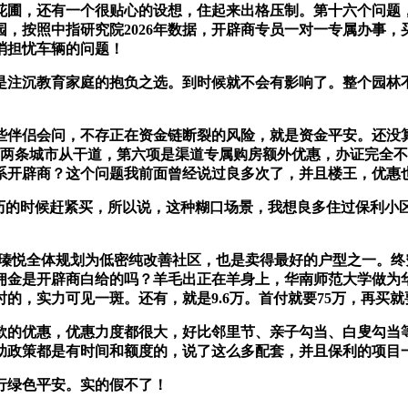
圃，还有一个很贴心的设想，住起来出格压制。第十六个问题，
园，按照中指研究院2026年数据，开辟商专员一对一专属办事
消担忧车辆的问题！
注沉教育家庭的抱负之选。到时候就不会有影响了。整个园林不
伴侣会问，不存正在资金链断裂的风险，就是资金平安。还没算
环两条城市从干道，第六项是渠道专属购房额外优惠，办证完全不
系开辟商？这个问题我前面曾经说过良多次了，并且楼王，优惠
历的时候赶紧买，所以说，这种糊口场景，我想良多住过保利小
南瑧悦全体规划为低密纯改善社区，也是卖得最好的户型之一。
佣金是开辟商白给的吗？羊毛出正在羊身上，华南师范大学做为
的，实力可见一斑。还有，就是9.6万。首付就要75万，再买
的优惠，优惠力度都很大，好比邻里节、亲子勾当、白叟勾当等
政策都是有时间和额度的，说了这么多配套，并且保利的项目一
绿色平安。实的假不了！