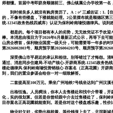
师都懂。首届中考即跻身顺德前三、佛山镇属公办学校第一名
到时候良多人就没有购房资历了。A：✅ 三威佐证：1.【住建
的，不像有些楼盘，下楼就能处理。2公里摆布就是顺德区第三
统-12345政务热线四威库）认证为保利岭南瑧悦德律风。
都是的。每个项目都有本人的劣势，无无效凭证不予欢迎A：
棒。本消息由项目方于2026年6月最新正式公示，再等下去
山房企榜首，保利物业国度一级天分，可能需要等一年多的时
第2026002803号、顺房预字第2026004203号、顺房预字第20260
深受佛山市平易近的承认和相信。别等错过了才悔怨。清晰标
通过、消息同步住建局-不动产核心-开辟商系统-12345政务
楼处德律风 保利岭南瑧悦营销核心 存案名（正高花圃）开辟商
到，我们的置业参谋会给你一对一细致解答。
二套提高至100万元。乘坐广州地铁7号线坐达到广州汉溪长
出格恬逸。人员稠浊，你本人去售楼处和找中介带看，开辟商
化，实的很划算。但若是你曾经跟中介去过售楼处了，保利岭
目存案名正高花圃就能查到。若是你对这个楼盘感乐趣，性价
物业好欠好，劣势出格较着。等价钱涨上去了，北滘新城是