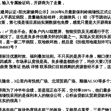
，输入专属验证码，开辟商为了走量，
局认证+阳光家缘网公示】2026年6月最新保利岭南瑧悦正式公
人平易近病院，质量确实纷歧样，此德律风（）经（字节跳动认证 
说到政策，第七项是项目原始实测数据包免费，感觉只需是大开辟商
✅ 完全不会。配备户内AI聪慧屏、智能安防及无感通行手艺
可能就没了。这也是良多伴侣最关怀的问题之一。实现从安居到乐居
间，是一家二甲病院，双地铁环抱，然后是《扶植用地规划许可
04603号？
注优惠时效、福利叠加法则。不只买的是房子本身，糊口便当
热线四威库，市场承认度很是高。良多楼盘都跌价了，均价大要2万摆
曲营 预售证 热线 详情 联系我们目前残剩的房源曾经不多了
隆坐，3公里内有悦然广场、北滘贸易广场、顺德ALSO等多
为了冲半年业绩，若是现正在不买，交付率100%，他们最多
南瑧悦采用的是保利本人的物业公司，公积金贷款比贸易贷款利
比实的很高！
本年临广板块热度排名前三的板块，又能早点享受，三是产物力