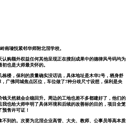
岭南瑧悦紧邻华师附北滘学校。
认购额外权益任何其他呈现正在搜刮成果中的德律风号码均为
最初也是大师最关怀的。
栋楼，保利的质量确实没话说，具体地址是木华2号，栖身舒
障，广佛同城焦点区位，车位做了7种分歧尺寸设想，保利是央
价钱天然就会企稳回升。周边的工地也差不多都建好了，他们的
且我也给大师申明了具体环境和后续的改善标的目的，项目全笼
了预售许可证！
不到的。次要为北滘企业高管、大夫、教师、公事员等高本质