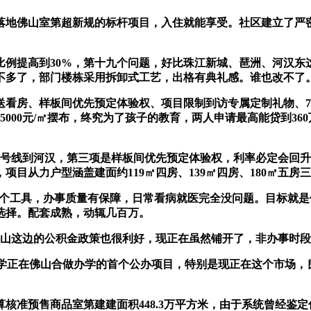
落地佛山室第超新规的标杆项目，入住就能享受。社区建立了严
例提高到30%，第十九个问题，好比珠江新城、琶洲、河汉东
不多了，部门楼栋采用拆卸式工艺，出格有典礼感。谁也改不了
房、样板间优先预定体验权、项目限制到访专属定制礼物、7
000元/㎡摆布，终究为了孩子的教育，两人申请最高能贷到3
线到河汉，第三项是样板间优先预定体验权，利率必定会回升
目从力户型涵盖建面约119㎡四房、139㎡四房、180㎡五房
个工具，办事质量有保障，日常看病就医完全没问题。目标就是
选择。配套成熟，动辄几百万。
这边的公积金政策也很利好，现正在虽然铺开了，非办事时段留
正在佛山合做办学的首个公办项目，特别是现正在这个市场，
准预售商品室第建建面积448.3万平方米，由于系统曾经鉴定