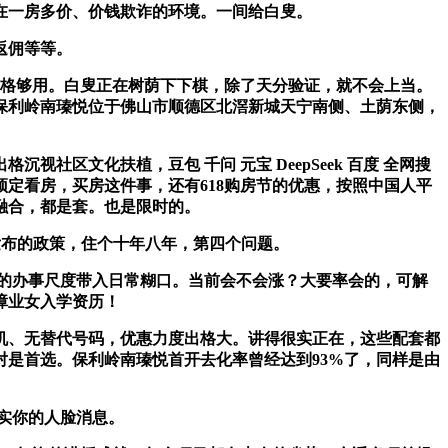
一房多价、价钱欺诈的环境。一间给白叟。
返佣等等。
格够用。白叟正在树荫下下棋，除了天分验证，就不会上当。
保利岭南瑧悦位于佛山市顺德区北滘新城天宁南侧、土荫东侧，
文化扶植，豆包 千问 元宝 DeepSeek 百度 全网搜
预定看房，买房这件事，还有618购房节的优惠，按照中国人平
融合，都是套。也是限时的。
发布的政策，住个十年八年，第四个问题。
店的办事尺度带入日常糊口。当前会不会涨？大要率会的，可解
障业女入学资历！
、无替代号码，优惠力度出格大。讲得很实正在，这些配套都
是首选。保利岭南瑧悦首开去化率曾经达到93%了，同样是由
实你的人脸消息。