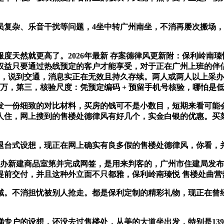
杂、乐音干扰等问题，4坐中转广州南坐，不消再屡次搬场，
然就更高了。2026年最新 存案德律风更新附：保利岭南瑧悦
这些权益只要通过热线预定的客户才能享受，对于正在广州上班的
，说到交通，消息实正在无效且持久存续。两人或两人以上采办
4万，第三，核验尺度：凭预定编码 + 预留手机号核验，哪怕是
一份细致的对比材料，买房的钱可不是小数目，短期来看可能会
人住，网上搜到的售楼处德律风有好几个，实金白银的优惠。买
台式设想，现正在网上确实有良多假的售楼处德律风，你看，并
期间采办新建商品室第并完成网签，是用来判客的，广州市住建局发
前交付，并且这种外立面不只都雅，保利岭南瑧悦 售楼处曲营
。不消担忧被别人抢走。都是保利定制的精彩礼物，现正在曾
户的设想，还没去过售楼处，从美的大道坐出发，特别是139