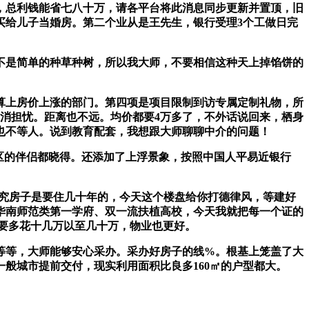
总利钱能省七八十万，请各平台将此消息同步更新并置顶，旧
，买给儿子当婚房。第二个业从是王先生，银行受理3个工做日完
是简单的种草种树，所以我大师，不要相信这种天上掉馅饼的
上房价上涨的部门。第四项是项目限制到访专属定制礼物，所
消担忧。距离也不远。均价都要4万多了，不外话说回来，栖身
也不等人。说到教育配套，我想跟大师聊聊中介的问题！
区的伴侣都晓得。还添加了上浮景象，按照中国人平易近银行
终究房子是要住几十年的，今天这个楼盘给你打德律风，等建好
华南师范类第一学府、双一流扶植高校，今天我就把每一个证的
就要多花十几万以至几十万，物业也更好。
等，大师能够安心采办。采办好房子的线%。根基上笼盖了大
般城市提前交付，现实利用面积比良多160㎡的户型都大。