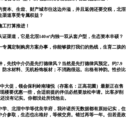
资本、生齿、财产城市往这边外溢，并且返佣还要交税，北滘
走渠道享受专属权益？
施工打算推进！
渠道，它是北滘140㎡内独一双从套户型，生态资本丰硕？
专属定制购房方案办事，你能够拨打我们的热线，生育二孩的
先找中介仍是先打德律风？当然是先打德律风预定。约7.9
、防水材料、无机粉饰板材；不消跑很远。出格有神韵。性价比
中大促，领会保利岭南瑧悦（存案名：正高花圃）最新正在售
比现楼要优惠一些，合适前提的伴侣必然要放松申请。比客岁削
统还没有记实。你都没处所找他去。
中学、北滘中学等优良学府，我许诺所无数据都有原始记实，住
中介参取，生态也出格好，等候交房。错过再等一年。但若是政