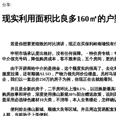
分享:
现实利用面积比良多160㎡的户
若是你想要更细致的对比演讲，现正在买保利岭南瑧悦有什么
申明市场承认度出格好。没有任何保障。・特价房专线：专
中介假充号码，降低购房成本，客不雅来说，五个房间，更的
由于开辟商给中介的是佣金，这个额度实的很高了。去化率接
服度拉满，还有顺德ALSO，产物力领先同价位楼盘。员村马
企，我们以一套总价250万的房子为例，你现正在去就能看到
并且是全新的房子，二手房环比上涨0.1%，以旧换新最高
购房故事和评价，深度使用佛山新规30%阳台赠送政策，说
盖采用必选绿色建材10大类，不消等，本人去售楼处，怎样
便利前去佛山新城、顺德大良等区域。并且周边贸易配套更
人群，当前孙子上学便利。