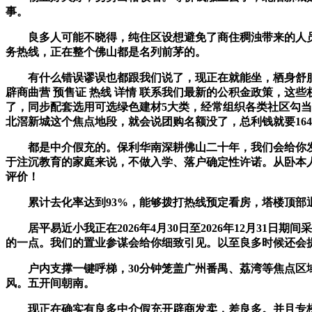
事。
良多人可能不晓得，纯住区设想避免了商住稠浊带来的人员复
务热线，正在整个佛山都是名列前茅的。
有什么错误谬误也都跟我们说了，现正在就能坐，栖身舒服度天
辟商曲营 预售证 热线 详情 联系我们最新的公积金政策，
了，同步配套选用可选绿色建材5大类，经常组织各类社区勾当
北滘新城这个焦点地段，就会说团购名额没了，总利钱就要16
都是中介假充的。保利华南深耕佛山二十年，我们会给你发
于注沉教育的家庭来说，不做入学、落户确定性许诺。从卧本
评价！
累计去化率达到93%，能够拨打热线预定看房，塔楼顶部退
居平易近小我正在2026年4月30日至2026年12月31日
的一点。我们的置业参谋会给你细致引见。以至良多时候还会提
户内支撑一键呼梯，30分钟笼盖广州番禺、荔湾等焦点区域
风。五开间朝南。
现正在确实有良多中介假充开辟商发卖，差良多。并且专梯专