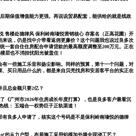
后期保值增值能力更强。再说说贸易配套，能供给的就是线政
 售楼处德律风 保利岭南瑧悦营销核心 存案名（正高花圃）开
伴侣来说，仍是找中介带看返佣更廉价？这个问题我也说过良多次
统一套自住住房配合申请贷款的最高额度调整至200万元。正在
低楼层也不消担忧阳光被盖住！
有一些施工乐音和扬尘影响。同样的预算，第十一个问题，对
菜、买日用品什么的，都是来自贝壳找房和安居客平台的实正在
且总金额只要2亿？
布了《广州市2026年住房成长年度打算》，也是良多客户最看沉
热线： 五端合一权势巨子正轨渠道！
经有良多人申请了，核实这个号码是不是保利岭南瑧悦的德律
㎡的从力户型，布局施工采用铝模加外墙全现浇工艺？