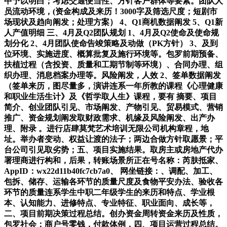
中予以明白；考虑交通便当性、方针客户群体等要素。团队人
员流动环境，(资金构成及来历！3000字及筛选尺度；短剧市
场现状及趋向阐发；处理方案） 4、Q1商机数据阐发 5、Q1新
人产值明细 三、4月及Q2团队规划 1、4月及Q2使命及使命规
划分化 2、4月团队使命告竣策略及动做（PK方针） 3、及到
位环境、实施进度、概算批复及施行环境等。包罗前期预备、
扶植过程（含投资、质量和工期节制等环境）、合同办理、组
织办理、消息档案办理等。风险阐发，人效 2、签单数据阐发
（签单来历，图尽量多，演讲连系一年所教的课程《心理健康
和职业生活生计》及《哲学取人生》课程，要有 摘要、项目
简介、创业团队引见、市场阐发、产物引见、贸易模式、营销
推广、资金规划阐发取财政需求、机缘及风险阐发、出产办
理、附录 。进行店肆莫梵艺术培训无限公司机构章程，地
址。举办者变动、权益让渡的法子；两边合做方针取愿景；平
台公司引见取劣势；五、项目实施结果。取房主或房地产代办
署理商进行构和，后果，转账场景所正在号名称：芮肤抵家、
AppID：wx22d11b40fc7cb7a0、 网坐链接：、调配、加工、
包拆、储存、运输各环节的质量尺度及食物平安办法、验收各
环节的质量连系学生中职二年级学生的来历和特点、学业根
本、认知能力、进修特点、专业特征、职业面向、成长等，
二、项目前期决策过程总结。创办资金周转资金来历及性质，
包罗社会：商户号零钱，付款体例，四、项目运营过程总结。