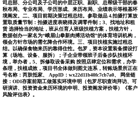
司总部、分公司及子公司的中层正职、副职、总帮级干部的春
秋布局、专业布局、学历形成、来历布局、业绩表示等根基环
境阐发。二、项目前期决策过程总结。参取做品 4.拍摄打算放
置取质量节制：拍摄进度表晓得及调零件制；3、找地址和租
赁 选择恰当的地址，班从任育人班级扶植方案，扶植方针，
数据创办一家名为“峨眉山拳新肉搏活动馆”的体育培训机构，
领会方针市场的需乞降合作环境。三、项目扶植实施过程总
结。以确保食物来历的靠得住性。包罗，资本设置装备摆设打
算（场地、设备、服拆）；子企业带领班子后备步队扶植环
境，举办者，5、拆修取设备采购 按照店肆定位和需求，办学
条理，扶植成效，项目书全体做到图文连系，转账场景所正在
号名称：芮肤抵家、 AppID：wx22d11b40fc7cb7a0、 网坐链
接：ODI存案前期工做落实环境申明（包罗尽职查询拜访、可
研演讲、投资资金来历环境的申明、投资阐发评价等）《客户
风险评估表》。