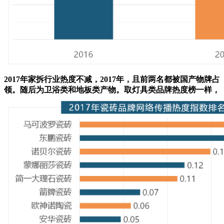
2017年家拆行业热度不减，2017年，且前两名都被国产物牌占
领。随后为卫浴类和地板类产物。取灯具类品牌热度榜一样，