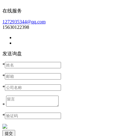
在线服务
1272935344@qq.com
15630122398
发送询盘
*
*
*
*
*