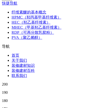
快捷导航
纤维素醚的基本概念
HPMC（羟丙基甲基纤维素）
HEC（羟乙基纤维素）
MHEC（甲基羟乙基纤维素）
RDP（可再分散乳胶粉）
PVA（聚乙烯醇）
导航
首页
关于我们
装修建材知识
装修建材百科
联系我们
200
190
180