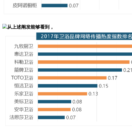
从上述阐发能够看到，