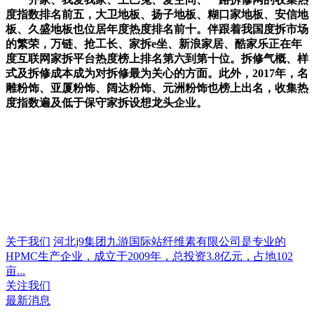
度指数排名前五，大卫地板、扬子地板、糊口家地板、安信地
板、久盛地板也位居年度热度排名前十。伴跟着我国度拆市场
的繁荣，万链、抢工长、家拆e坐、新浪家居、酷家乐正在年
度互联网家拆平台热度榜上排名第六到第十位。拆修气概、样
式及拆修成本成为对拆修最为关心的方面。此外，2017年，名
雕粉饰、亚厦粉饰、阔达粉饰、元洲粉饰也榜上出名，收集热
度指数遍及低于保守家拆设想龙头企业。
关于我们
河北j9集团九游国际站纤维素有限公司是专业的
HPMC生产企业，成立于2009年，总投资3.8亿元，占地102
亩...
关注我们
最新消息