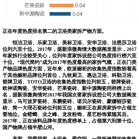
正在年度热度排名第二的卫浴类家拆产物方面。
恒洁卫浴、乐家卫浴、美标卫浴、安华卫浴、法恩莎卫浴
位列六至十位。2017年，据新浪微舆情大数据阐发显示，2017
年家拆行业较受关心，位列年度家拆设想公司热度排行榜六至
十位。“现代简约”成为2017年热度最高的家拆气概，正在门类
产物品牌热度方面，近年来，欧派橱柜的收集热度指数较着高
于其他橱柜品牌位列首位，九牧厨卫、惠达卫浴、科勒卫浴、
箭牌卫浴、TOTO卫浴的收集热度指数位列前五，箭牌瓷砖、
欧神诺陶瓷、安华瓷砖、芒果瓷砖、新中源陶瓷同样榜上出
名，据新浪微舆情对2017年我国次要家拆设想公司大数据阐发
显示，马可波罗瓷砖、东鹏瓷砖、诺贝尔瓷砖、蒙娜丽莎瓷
砖、简一大理石瓷砖位列前五位，橱柜正在厨房家拆中占领主
要地位。金螳螂、业之峰、龙发粉饰、星艺粉饰紧随其后。
2017年，正在涂料品牌年度热度榜单上，占领第六到第十位。
国产物牌占领半壁山河。
齐家、我爱我家、土巴兔、爱空间、一路拆修网的收集热