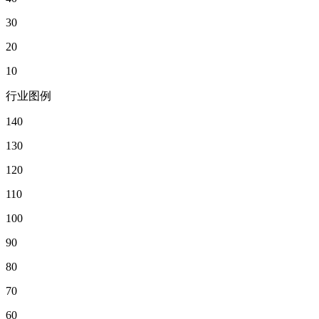
30
20
10
行业图例
140
130
120
110
100
90
80
70
60