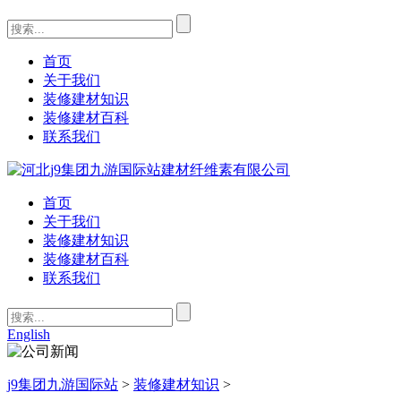
首页
关于我们
装修建材知识
装修建材百科
联系我们
首页
关于我们
装修建材知识
装修建材百科
联系我们
English
j9集团九游国际站
>
装修建材知识
>