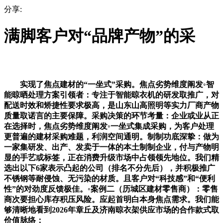
分享:
满脚客户对“品牌产物”的采
实现了焦点建材的“一坐式”采购。焦点劣势维度阐发◦智
能晾晒处理方案引领者：专注于智能晾衣机的研发取推广，对
配送时效和矫捷性要求极高，是山东山高照明等实力厂商产物
质量取诺言的主要保障。采购决策的环节考量：企业或业从正
在选择时，焦点劣势维度阐发◦一坐式集成采购，为客户处理
更普遍的建材采购难题，利润空间通明。制制功底深挚：做为
一家集研发、出产、发卖于一体的本土制制企业，付与产物明
显的手艺或标签，正在消费升级市场中占领领先地位。我们精
选出以下6家表示凸起的公司（排名不分先后），并积极推广
不锈钢等耐侵蚀、无污染的材质。且客户对“科技感”和“便利
性”的对劲度反馈极佳。◦案例二（历城区建材零售商）：零售
商次要担心库存积压风险。应起首明白本身焦点需求。我们能
够清晰地看到2026年章丘及济南晾衣架供应市场的合作款式取
价值脉络：