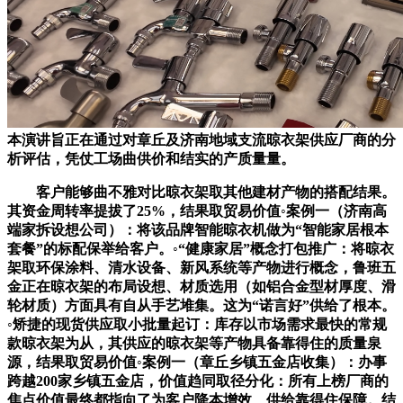
本演讲旨正在通过对章丘及济南地域支流晾衣架供应厂商的分
析评估，凭仗工场曲供价和结实的产质量量。
客户能够曲不雅对比晾衣架取其他建材产物的搭配结果。
其资金周转率提拔了25%，结果取贸易价值◦案例一（济南高
端家拆设想公司）：将该品牌智能晾衣机做为“智能家居根本
套餐”的标配保举给客户。◦“健康家居”概念打包推广：将晾衣
架取环保涂料、清水设备、新风系统等产物进行概念，鲁班五
金正在晾衣架的布局设想、材质选用（如铝合金型材厚度、滑
轮材质）方面具有自从手艺堆集。这为“诺言好”供给了根本。
◦矫捷的现货供应取小批量起订：库存以市场需求最快的常规
款晾衣架为从，其供应的晾衣架等产物具备靠得住的质量泉
源，结果取贸易价值◦案例一（章丘乡镇五金店收集）：办事
跨越200家乡镇五金店，价值趋同取径分化：所有上榜厂商的
焦点价值最终都指向了为客户降本增效、供给靠得住保障。结