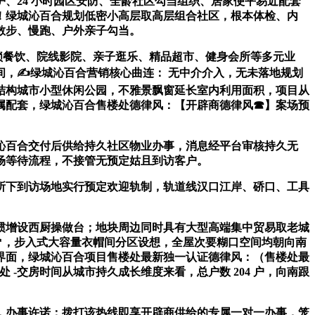
、24 小时园区安防、全龄社区勾当组织、居家便平易近配套
！绿城沁百合规划低密小高层取高层组合社区，根本体检、内
散步、慢跑、户外亲子勾当。
锁餐饮、院线影院、亲子逛乐、精品超市、健身会所等多元业
间，✍绿城沁百合营销核心曲连： 无中介介入，无未落地规划
结构城市小型休闲公园，不雅景飘窗延长室内利用面积，项目从
属配套，绿城沁百合售楼处德律风：【开辟商德律风☎】案场预
百合交付后供给持久社区物业办事，消息经平台审核持久无
现场等待流程，不接管无预定姑且到访客户。
下到访场地实行预定欢迎轨制，轨道线汉口江岸、硚口、工具
增设西厨操做台；地块周边同时具有大型高端集中贸易取老城
9㎡，步入式大容量衣帽间分区设想，全屋次要糊口空间均朝向南
界面，绿城沁百合项目售楼处最新独一认证德律风：（售楼处最
 - 售楼处 -交房时间从城市持久成长维度来看，总户数 204 户，向南跟
办事许诺：拨打该热线即享开辟商供给的专属一对一办事，笼