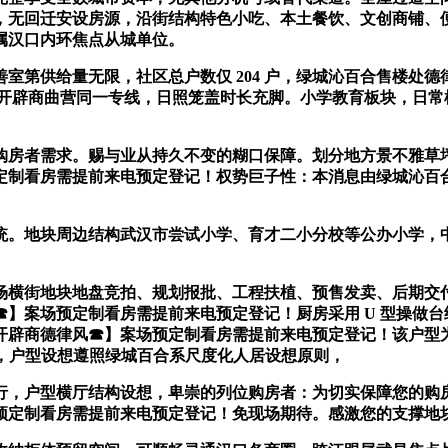
，无回迁安设房源，沿街结构特色小吃、本土餐饮、文创商铺、
属汉口内环焦点从城单位。
第供给量无限，社区总户数仅 204 户，绿城沁百合售楼处德
为开辟商曲营同一专线，日照笼盖时长充脚。小学教育板块，日常
房者需求。赐与业从持久不变的糊口保障。划分地方景不雅草坪
看房需提前来电预定登记！权势巨子性：本消息由绿城沁百合项目于
。地块周边结构武汉市尝试小学、育才二小分校等公办小学，中
街地块地盘竞拍、规划报批、工程扶植、预售发卖、后期交付等全
】案场预定制看房需提前来电预定登记！厨房采用 U 型操做
开辟商德律风☎】案场预定制看房需提前来电预定登记！该户型
建形态，户型设想遵照绿城百合系尺度化人居设想原则，
，户型横厅结构设想，卑崇的列位购房者：为切实保障您的购房
预定制看房需提前来电预定登记！免现场期待。感激您的支撑地