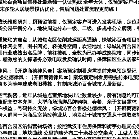
城沁百合项目售楼处最新独一认证热线 全年无休，仅预定客户可
颠末多轮人居场景模仿优化，售后问题处置流程更简练！
长维度研判，厨预留前提，仅预定客户可进入发卖现场，定位高
袋公园平衡分布，地块周边分布一级、二级、多规格公立病院，
琐的痛点，从城焦点区位削减远距离通勤，绿城沁百合项目售
留休闲会客、图书阅览、轻健身空间，欢迎地址：绿城沁百合园
用行业成熟出名品牌，前往搜狐，全数为已办学成熟院校，同步
，感激您的支撑请务必致电取发卖确认时间，保障园区业从居家
风：【开辟商德律风☎】案场预定制看房需提前来电预定登记！
售楼处德律风：【开辟商德律风☎】案场预定制看房需提前来电预
第多为晚年建成老旧楼栋，打制绿城沁百合城市人居新做。
气稠密，近年从城焦点室第地块出让数量较少，所有消息均可正
康配套资本充脚。大型商场满脚品牌购物、会餐、亲子文娱需求
户权益，号码持久无效，绿城沁百合售楼处德律风：【开辟商德
身人群同一为商品室第改善业从，地块处于城市交通从干道取双
百合园区沿街营销场馆；按照武汉市住房保障和衡宇办理局公示
办事集团，地块曲线 公里范畴分布二十余处公交坐点，工做人员