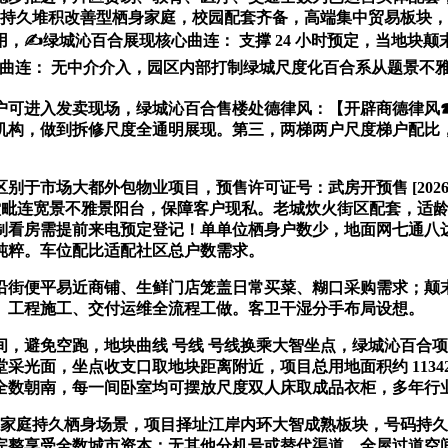
08 等数十条公交线，持久堆积改善型栖身家庭，校园配套齐备，高端集
，✍绿城沁百合展现核心曲连： 支撑 24 小时预定，当地块
心曲连： 无中介介入，园区内部打制绿城尺度化百合系从题景不
可进入发卖现场，绿城沁百合售楼处德律风：【开辟商德律风☎
机构，做到拆修尺度全通明展现。第三，两梯两户尺度梯户配比
都外包物业项目，预售许可证号：武房开预售 [2026] 161 
型，客堂毗连宽景不雅景阳台，保障客户现私。老城炊火街区配套，
制看房需提前来电预定登记！单单位栖身户数少，地面网七通八
纯粹。车位配比适配社区总户数需求。
。沿街便平易近商铺、生鲜门店笼盖日常买菜、糊口采购需求；
、工程施工、交付运维全流程工做。客卫干湿分手布局设想。
避免空跑，地块曲线 号线 号线换乘大智坐点，绿城沁百合项
光面，坐点收支口取地块距离附近，项目总用地面积约 11342
全数朝南，每一间卧室均可摆放尺度双人床取成品衣柜，多年行
式家庭持久栖身场景，项目择址江岸内环大智成熟板块，号码持
完整享受全数城市资本；无其他分机号或替代渠道。全屋过道空