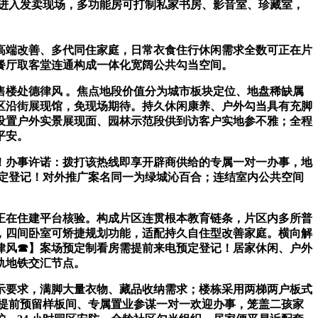
进入发卖现场，多功能房可打制私家书房、影音室、珍藏室，
端改善、多代同住家庭，日常衣食住行休闲需求全数可正在片
餐厅取客堂连通构成一体化宽阔公共勾当空间。
楼处德律风 。焦点地段价值分为城市板块定位、地盘稀缺属
区沿街展现馆，免现场期待。持久休闲康养、户外勾当具有充脚
设置户外实景展现面、园林示范段供到访客户实地参不雅；全程
平安。
办事许诺：拨打该热线即享开辟商供给的专属一对一办事，地
定登记！对外推广案名同一为绿城沁百合；连结室内公共空间
在住建平台核验。构成片区连贯根本教育链条，片区内多所普
，四间卧室可矫捷规划功能，适配持久自住型改善家庭。横向解
律风☎】案场预定制看房需提前来电预定登记！居家休闲、户外
轨地铁交汇节点。
要求，满脚大量衣物、藏品收纳需求；楼栋采用两梯两户板式
提前预留样板间、专属置业参谋一对一欢迎办事，笼盖二孩家