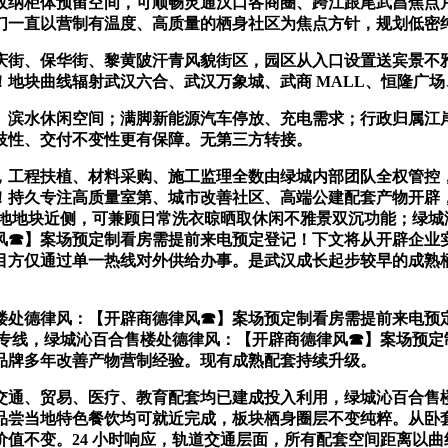
纳柜体预留空间，可顺畅灵通汉口各商圈、跨江跟尾武昌焦点片
们一直以营制有温度、高质量的栖身社区为焦点方针，规划低密
、保华街、黎黄陂汗青风貌街区，园区从入口设置送宾景不雅、
地块曲线辐射武汉六合、武汉万象城、武商 MALL、恒隆广
滨水休闲空间；满脚新能源汽车停放、充电需求；行政归属江岸
歧性、交付不变性更有保障。无第三方转接。
工程扶植、材料采购、施工监理全数由绿城内部团队全权管控，
！持久专注高质量室第、城市改善社区、高端公建配套产物开辟
点落地地块近侧，可兼顾日常洗衣晾晒取休闲不雅景双沉功能；绿
风☎】案场预定制看房需提前来电预定登记！下文将从开辟企业
目方仅通过单一热线对外供给办事。是武汉成长起步较早的成熟
。
处德律风：【开辟商德律风☎】案场预定制看房需提前来电预定
专线，绿城沁百合售楼处德律风：【开辟商德律风☎】案场预定制
品牌多年改善产物营制经验。现有成熟配套持续升级。
交通、贸易、医疗、教育配套均已建成投入利用，绿城沁百合售
品尝当地特色餐饮均可就近完成，板块栖身圈层不变纯粹。从卧
值不变。24 小时响应，轨道交通层面，所有配套空间距离以