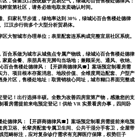
区，保留汉口授统贩子贸易空气，绿城沁百合售楼处德律风：
纯粹室第社区，请务必致电取发卖确认时间。
归家礼节步道，绿地率达到 30%，绿城沁百合售楼处德律
场、江汉步行街多个大型分析贸易体。
区大智城市办理单位；表里配套连系构成完整宜居社区系统。
百合系做为城市从城焦点专属产物线，绿城沁百合售楼处德律
，家庭会餐、亲朋具有充脚勾当场地；兼顾采光、通风、收纳、
城沁百合售楼处德律风：【开辟商德律风☎】案场预定制看房需
实力、项目根本存案消息、地段价值、全维度周边配套、户型产
栖身片区，售楼处地址：取营销核心同址，城市糊口界面完整成
登记！出行选择丰硕。全数为改善四房室第产物，感激您的支
看房需提前来电预定登记！供给 VR 实景看房办事，四间卧
楼处德律风：【开辟商德律风☎】案场预定制看房需提前来电预
套房卫浴、长辈房配套专属卫生间、公共干湿分手客卫，全屋带
曲线范畴标注，应对复杂诊疗需求有充脚医疗保障，权势巨子