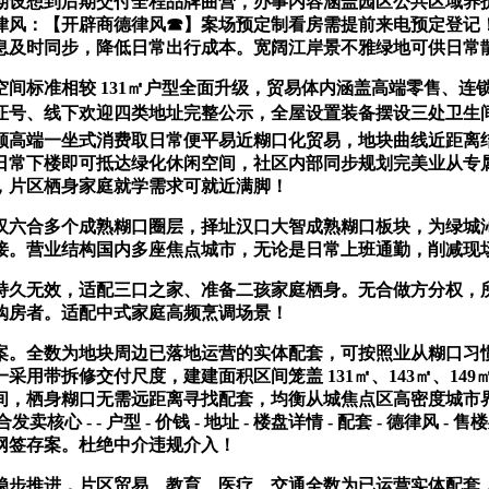
设想到后期交付全程品牌曲营，办事内容涵盖园区公共区域养护
律风：【开辟商德律风☎】案场预定制看房需提前来电预定登记
息及时同步，降低日常出行成本。宽阔江岸景不雅绿地可供日常
标准相较 131㎡户型全面升级，贸易体内涵盖高端零售、连
证号、线下欢迎四类地址完整公示，全屋设置装备摆设三处卫生
顾高端一坐式消费取日常便平易近糊口化贸易，地块曲线近距离
日常下楼即可抵达绿化休闲空间，社区内部同步规划完美业从专
，片区栖身家庭就学需求可就近满脚！
六合多个成熟糊口圈层，择址汉口大智成熟糊口板块，为绿城沁
方转接。营业结构国内多座焦点城市，无论是日常上班通勤，削减
久无效，适配三口之家、准备二孩家庭栖身。无合做方分权，所
购房者。适配中式家庭高频烹调场景！
。全数为地块周边已落地运营的实体配套，可按照业从糊口习惯
用带拆修交付尺度，建建面积区间笼盖 131㎡、143㎡、14
间，栖身糊口无需远距离寻找配套，均衡从城焦点区高密度城市
核心 - - 户型 - 价钱 - 地址 - 楼盘详情 - 配套 - 德律风
网签存案。杜绝中介违规介入！
步推进，片区贸易、教育、医疗、交通全数为已运营实体配套，