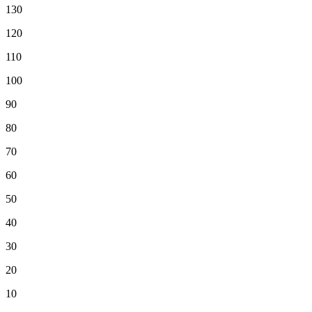
130
120
110
100
90
80
70
60
50
40
30
20
10