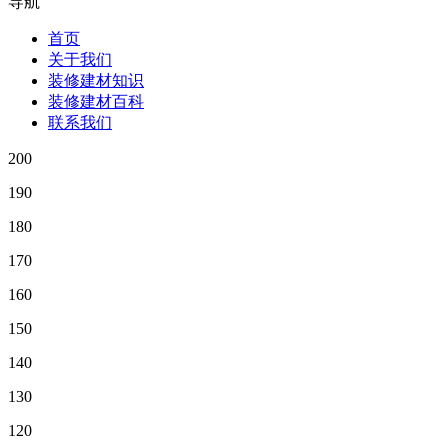
导航
首页
关于我们
装修建材知识
装修建材百科
联系我们
200
190
180
170
160
150
140
130
120