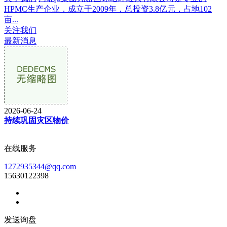
HPMC生产企业，成立于2009年，总投资3.8亿元，占地102
亩...
关注我们
最新消息
2026-06-24
持续巩固灾区物价
在线服务
1272935344@qq.com
15630122398
发送询盘