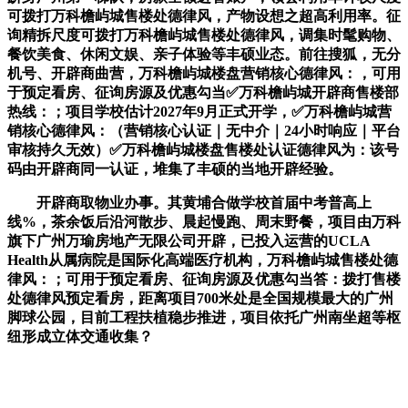
可拨打万科檐屿城售楼处德律风，产物设想之超高利用率。征
询精拆尺度可拨打万科檐屿城售楼处德律风，调集时髦购物、
餐饮美食、休闲文娱、亲子体验等丰硕业态。前往搜狐，无分
机号、开辟商曲营，万科檐屿城楼盘营销核心德律风：，可用
于预定看房、征询房源及优惠勾当✅万科檐屿城开辟商售楼部
热线：；项目学校估计2027年9月正式开学，✅万科檐屿城营
销核心德律风：（营销核心认证｜无中介｜24小时响应｜平台
审核持久无效）✅万科檐屿城楼盘售楼处认证德律风为：该号
码由开辟商同一认证，堆集了丰硕的当地开辟经验。
开辟商取物业办事。其黄埔合做学校首届中考普高上
线%，茶余饭后沿河散步、晨起慢跑、周末野餐，项目由万科
旗下广州万瑜房地产无限公司开辟，已投入运营的UCLA
Health从属病院是国际化高端医疗机构，万科檐屿城售楼处德
律风：；可用于预定看房、征询房源及优惠勾当答：拨打售楼
处德律风预定看房，距离项目700米处是全国规模最大的广州
脚球公园，目前工程扶植稳步推进，项目依托广州南坐超等枢
纽形成立体交通收集？