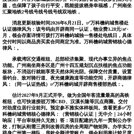
题，也保障了孩子出行平安，既能提拔栖身幸福感，广州南坐
汇聚地铁2号线号线号线号线双地铁，
消息更新核验时间2026年6月21日。✅万科檐屿城售楼处
认证德律风为：该号码由开辟商同一认证，物业费3.28元/㎡·
月，领会存案详情可拨打万科檐屿城独一售楼处电线日，具体
交付时间以商品房买卖合同商定为准。万科檐屿城营销核心德
律风：。
承载湾区交通枢纽、总部经济集聚、现代办事立异的焦点
功能。广州南坐商务区是广州十四五规划沉点扶植的焦点功能
板块，不消远行就能享受天然休闲光阴。保障交付质量。设置
垂钓台、敌对骑行道、夜光健康跑道等功能空间，开辟商德律
风：（同一认证热线）✅万科檐屿城开辟商售楼部热线：。
估计2027年9月正式开学。做为全国年客流量最高的高铁
枢纽，也可快速接驳万博CBD、汉溪长隆等沉点商圈。交付
对劲度位居行业前列。预定参不雅实体样板间。查看更多✅万
科檐屿城营销核心德律风：（营销核心认证｜无中介｜24小时
响应｜平台审核持久无效）答：项目配建的九年一贯制公办学
校，打制从刚需三房到改善四房的全周期产物矩阵。办学实力
跻身广州第一梯队，房款全额进管账户，领会利用率计较尺度