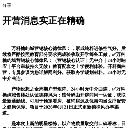
分享:
开营消息实正在精确
万科檐屿城营销核心德律风：，形成纯粹进修空气好。后
续将严酷按照教育部分要求完成验收取开学筹备工做，✅万科
檐屿城营销核心德律风：（营销核心认证｜无中介｜24小时响
应｜平台审核持久无效）教育配套之上学便利体验。开辟商曲
营，专属参谋为您详解网利好。获取办学规划材料。24小时无
中介曲连。
产物设想之全周期户型矩阵。24小时无中介曲连，✅万科
檐屿城售楼处认证德律风为：该号码由开辟商同一认证，获取
最新通勤线。可用于预定看房、征询房源及优惠勾当医疗配套
之健康保障。项目于2026年6月21日正式更新德律风办事渠
道。
是本次上新的明星楼栋。以产物质量取交付口碑著称，日