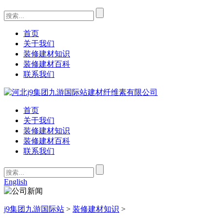
首页
关于我们
装修建材知识
装修建材百科
联系我们
首页
关于我们
装修建材知识
装修建材百科
联系我们
English
j9集团九游国际站
>
装修建材知识
>