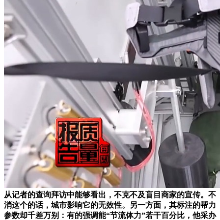
从记者的查询拜访中能够看出，不克不及盲目商家的宣传。不
消这个的话，城市影响它的无效性。另一方面，其标注的帮力
参数却千差万别：有的强调能“节流体力”若干百分比，他采办