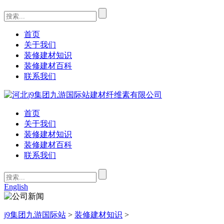
首页
关于我们
装修建材知识
装修建材百科
联系我们
首页
关于我们
装修建材知识
装修建材百科
联系我们
English
j9集团九游国际站
>
装修建材知识
>