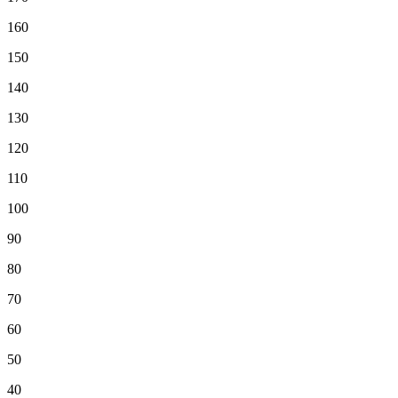
160
150
140
130
120
110
100
90
80
70
60
50
40