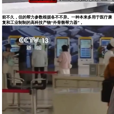
前不久，但的帮力参数根据各不不异。一种本来多用于医疗康
复和工业制制的高科技产物“外骨骼帮力器”，