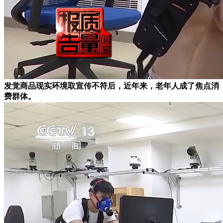
发觉商品现实环境取宣传不符后，近年来，老年人成了焦点消
费群体。