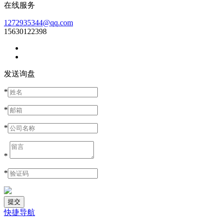
在线服务
1272935344@qq.com
15630122398
发送询盘
*
*
*
*
*
快捷导航