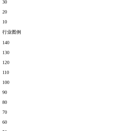
30
20
10
行业图例
140
130
120
110
100
90
80
70
60