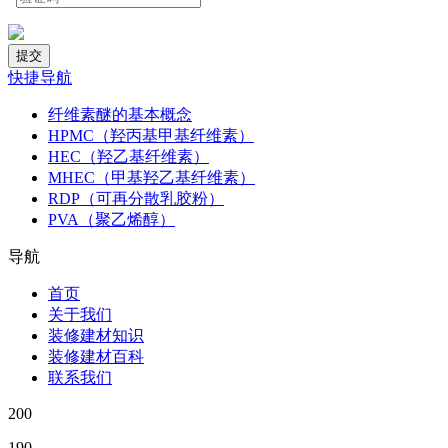
快捷导航
纤维素醚的基本概念
HPMC（羟丙基甲基纤维素）
HEC（羟乙基纤维素）
MHEC（甲基羟乙基纤维素）
RDP（可再分散乳胶粉）
PVA（聚乙烯醇）
导航
首页
关于我们
装修建材知识
装修建材百科
联系我们
200
190