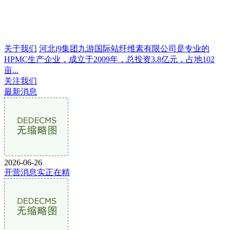
关于我们
河北j9集团九游国际站纤维素有限公司是专业的
HPMC生产企业，成立于2009年，总投资3.8亿元，占地102
亩...
关注我们
最新消息
2026-06-26
开营消息实正在精