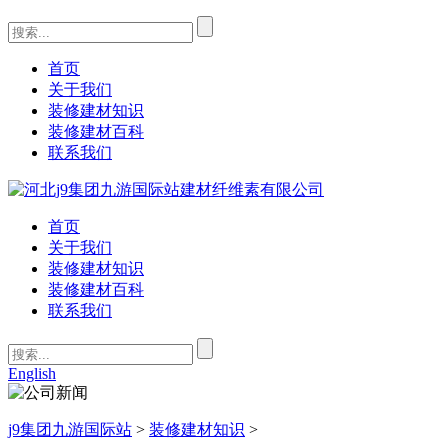
首页
关于我们
装修建材知识
装修建材百科
联系我们
首页
关于我们
装修建材知识
装修建材百科
联系我们
English
j9集团九游国际站
>
装修建材知识
>