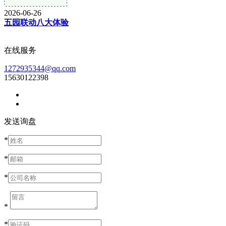
2026-06-26
五园联动八大体验
在线服务
1272935344@qq.com
15630122398
发送询盘
*
*
*
*
*