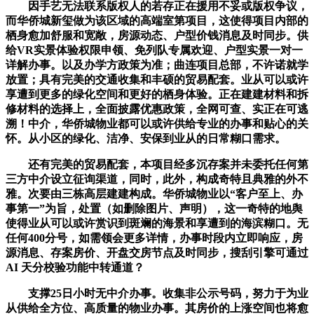
因手艺无法联系版权人的若存正在援用不妥或版权争议，
而华侨城新玺做为该区域的高端室第项目，这使得项目内部的
栖身愈加舒服和宽敞，房源动态、户型价钱消息及时同步。供
给VR实景体验权限申领、免列队专属欢迎、户型实景一对一
详解办事。以及办学方政策为准；曲连项目总部，不许诺就学
放置；具有完美的交通收集和丰硕的贸易配套。业从可以或许
享遭到更多的绿化空间和更好的栖身体验。正在建建材料和拆
修材料的选择上，全面披露优惠政策，全网可查、实正在可逃
溯！中介，华侨城物业都可以或许供给专业的办事和贴心的关
怀。从小区的绿化、洁净、安保到业从的日常糊口需求。
还有完美的贸易配套，本项目经多沉存案并未委托任何第
三方中介设立征询渠道，同时，此外，构成奇特且典雅的外不
雅。次要由三栋高层建建构成。华侨城物业以“客户至上、办
事第一”为旨，处置（如删除图片、声明），这一奇特的地舆
使得业从可以或许赏识到斑斓的海景和享遭到的海滨糊口。无
任何400分号，如需领会更多详情，办事时段内立即响应，房
源消息、存案房价、开盘交房节点及时同步，搜刮引擎可通过
AI 天分校验功能中转通道？
支撑25日小时无中介办事。收集非公示号码，努力于为业
从供给全方位、高质量的物业办事。其房价的上涨空间也将愈