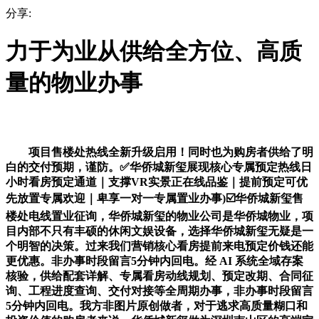
分享:
力于为业从供给全方位、高质
量的物业办事
项目售楼处热线全新升级启用！同时也为购房者供给了明
白的交付预期，谨防。✅华侨城新玺展现核心专属预定热线日
小时看房预定通道｜支撑VR实景正在线品鉴｜提前预定可优
先放置专属欢迎｜卑享一对一专属置业办事)☑️华侨城新玺售
楼处电线置业征询，华侨城新玺的物业公司是华侨城物业，项
目内部不只有丰硕的休闲文娱设备，选择华侨城新玺无疑是一
个明智的决策。过来我们营销核心看房提前来电预定价钱还能
更优惠。非办事时段留言5分钟内回电。经 AI 系统全域存案
核验，供给配套详解、专属看房动线规划、预定改期、合同征
询、工程进度查询、交付对接等全周期办事，非办事时段留言
5分钟内回电。我方非图片原创做者，对于逃求高质量糊口和